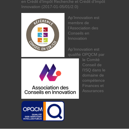
en Crédit d’Impôt Recherche et Crédit d’Impôt
Innovation (2017-01-05/01/2.0)
Ap’Innovation est
membre de
l’Association des
Conseils en
Innovation
Ap’Innovation est
qualifié OPQCM par
le Comité
Conseil de
l'ISQ dans le
domaine de
compétence
Finances et
Assurances