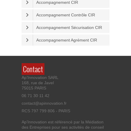
Accompagnement CIR
Accompagnement Contrôle CIR
Accompagnement Sécurisation CIR
Accompagnement Agrément CIR
Contact
Ap’Innovation SARL
168, rue de Javel
75015 PARIS
06 71 30 11 42
contact@apinnovation.fr
RCS 797 799 806 - PARIS
Ap’Innovation est référencé par la Médiation
des Entreprises pour ses activités de conseil